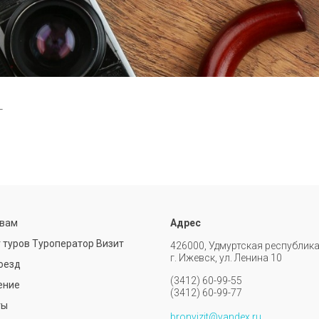
г
твам
Адрес
 туров Туроператор Визит
426000, Удмуртская республика
г. Ижевск, ул. Ленина 10
оезд
(3412) 60-99-55
ение
(3412) 60-99-77
ты
bronvizit@yandex.ru